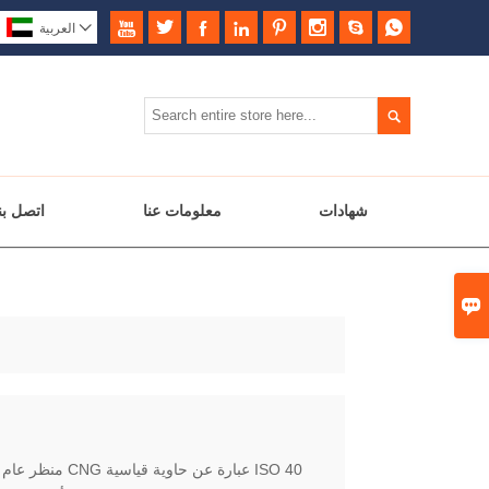









العربية

شهادات
معلومات عنا
اتصل بن
