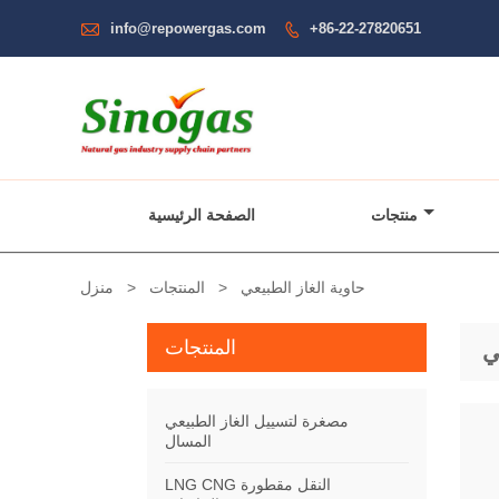

info@repowergas.com
+86-22-27820651

منتجات
الصفحة الرئيسية
حاوية الغاز الطبيعي
>
المنتجات
>
منزل
المنتجات
ي
مصغرة لتسييل الغاز الطبيعي
المسال
LNG CNG النقل مقطورة