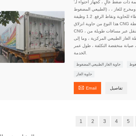
'خاصة تم إنشاؤها بواسطة أنابيب ضخمة ذات ضغط عالٍ ، كجهاز احتواء لـ CNG (الغاز
الطبيعي المضغوط) ، وصمام وأنابيب أنابيب الضغط العالي ، كمدخل ومخرج للغاز ،
خزانة المراقبة ، هيكل هيكل فولاذي للحاوية ، كغطاء للحاوية ونقاط الرفع. 1.2 وظيفة
هذا النوع من حاوية انزلاق CNG الطويلة الأنبوب المستخدمة على نطاق واسع في محطة
CNG ، معمل صناعة لتخزين الغاز ، يُستخدم أيضًا في والنقل عبر مسافات طويلة من
 الغاز الطبيعي المركزية ، وما إلى
هل ، صيانة منخفضة التكلفة ، طول عمر
الخدمة.
ضغوط
حاوية الغاز الطبيعي المضغوط
حاوية الغاز

تفاصيل
Email
1
2
3
4
5