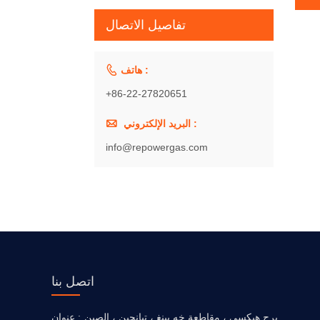
تفاصيل الاتصال

هاتف :
+86-22-27820651

البريد الإلكتروني :
info@repowergas.com
اتصل بنا
برج هيكسي ، مقاطعة خه بينغ ، تيانجين ، الصين.
عنوان :