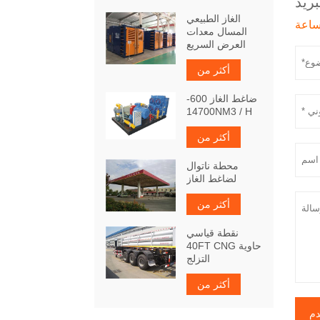
بريد
الغاز الطبيعي
المسال معدات
العرض السريع
أكثر من
ضاغط الغاز 600-
14700NM3 / H
أكثر من
محطة ناتوال
لضاغط الغاز
أكثر من
نقطة قياسي
40FT CNG حاوية
التزلج
أكثر من
دم