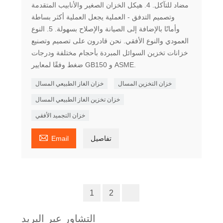
مضاد للتآكل. 4. هيكل الخزان الصغير والأنابيب المتقدمة
وتصميم التدفق - العملية يجعل العملية أكثر بساطة
وأمانًا بالإضافة إلى الصيانة والإصلاح بسهولة. 5. النوع
العمودي والنوع الأفقي. نحن قادرون على تصميم وتصنيع
خزانات تخزين السوائل المبردة بأحجام مختلفة ودرجات
ضغط وفقًا لمعايير GB150 و ASME.
خزان التخزين المسال
خزان الغاز الطبيعي المسال
خزان تخزين الغاز الطبيعي المسال
خزان التجميد الأفقي

تفاصيل
Email
1
2
التشاور عبر البريد