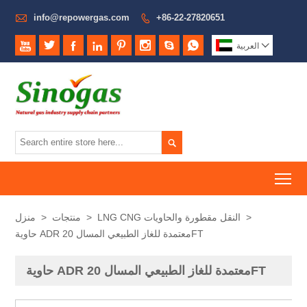

info@repowergas.com
+86-22-27820651










العربية

To
>
LNG CNG النقل مقطورة والحاويات
>
منتجات
>
منزل
حاوية ADR معتمدة للغاز الطبيعي المسال 20FT
حاوية ADR معتمدة للغاز الطبيعي المسال 20FT