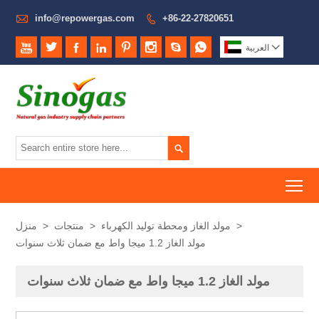

info@repowergas.com
+86-22-27820651










العربية

To
>
مولد الغاز ومحطة توليد الكهرباء
>
منتجات
>
منزل
مولد الغاز 1.2 ميجا واط مع ضمان ثلاث سنوات
مولد الغاز 1.2 ميجا واط مع ضمان ثلاث سنوات