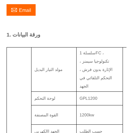

Email
1. ورقة البيانات
سلسلة 1FC ،
تكنولوجيا سيمنز ،
الإثارة بدون فرش ،
مولد التيار البديل
التحكم التلقائي في
الجهد
GPL1200
لوحة التحكم
1200kw
القوة المصنفة
حسب الطلب
الجهد االكهربى