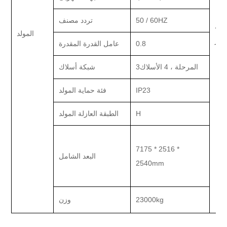
50 / 60HZ
تردد مصنف
رك
المولد
لغاز
0.8
عامل القدرة المقدرة
3المرحلة ، 4 الأسلاك
شبكة أسلاك
IP23
فئة حماية المولد
H
الطبقة العازلة المولد
7175 * 2516 *
البعد الشامل
2540mm
23000kg
وزن