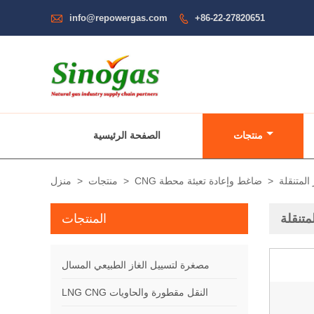

info@repowergas.com
+86-22-27820651

منتجات
الصفحة الرئيسية
المتنقلة
>
CNG ضاغط وإعادة تعبئة محطة
>
منتجات
>
منزل
متنقلة
المنتجات
مصغرة لتسييل الغاز الطبيعي المسال
LNG CNG النقل مقطورة والحاويات