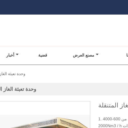
ا
مصنع العرض
قضية
أخبار
وحدة تعبئة الغاز 
وحدة تعبئة الغاز ال
از المتنقلة
1. تتراوح سعة التدفق من 600-4000Nm3 / ساعة ، على سبيل المثال لوحدة MRU
2000Nm3 / h مع موزعين ، لإعادة تعبئة 4 وحدات CNG أو مركبة NGV في نفس