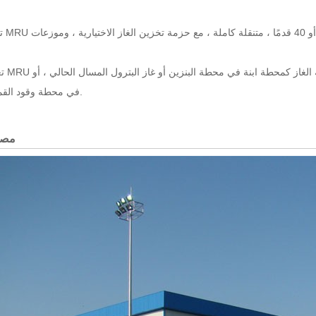
تعمل محطة RU
في محطة وقود القمر الصناعي.
مصن