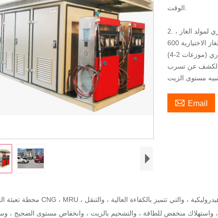
الوقت.
2. تصميم مخصص حسب متطلبات مشروع العميل ، تصميم اختياري لمولد الغاز ،
حزمة تخزين الغاز الاختيارية 600Nm3-5500Nm3 (40ft MRU) ، كمية موزع CNG
عالي السرعة الاختياري (موزعات 2-4). PLC واقية من الانفجار ومجلس الوزراء
ع الكشف عن تسرب

Email
محطة تعبئة الغاز المتنقلة CNG ، MRU ، هي محطة جديدة لإعادة تعبئة الغاز مصممة ، مع