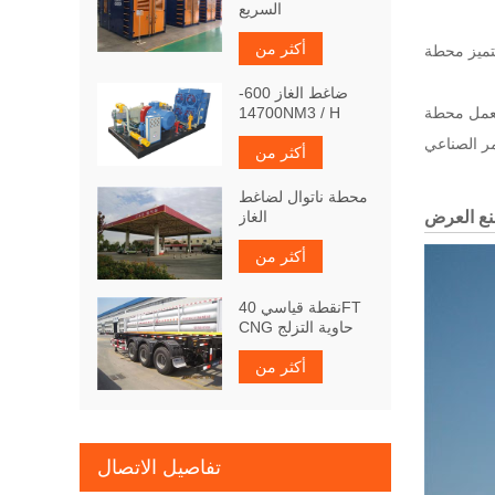
السريع
أكثر من
ضاغط الغاز 600-
M مع حاوية نقل الغاز الطبيعي المضغوط ، وتمكنها من إعادة تعبئة الغاز كمحطة ابنة في محطة البنزين أو غاز البترول المسال الحالي ، أو
14700NM3 / H
أكثر من
محطة ناتوال لضاغط
ع العرض
الغاز
أكثر من
نقطة قياسي 40FT
CNG حاوية التزلج
أكثر من
تفاصيل الاتصال