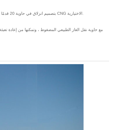
تتميز محطة MRU بتصميم انزلاق في حاوية 20 قدمًا أو 40 قدمًا ، متنقلة كاملة ، مع حزمة تخزين الغاز الاختيارية ، وموزعات CNG الاختيارية.