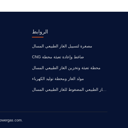
الروابط
مصغرة لتسييل الغاز الطبيعي المسال
CNG ضاغط وإعادة تعبئة محطة
محطة تعبئة وتخزين الغاز الطبيعي المسال
مولد الغاز ومحطة توليد الكهرباء
السيارة الكهربائية والشاحنات الغاز الطبيعي المضغوط للغاز الطبيعي المسال
حقوق الطبع والنشر © 2019 تيانجين Sinogas ريباور للطاقة المح