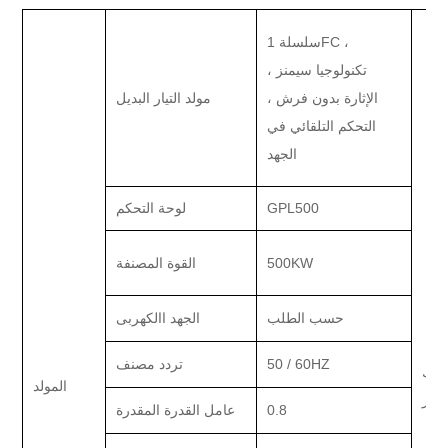
سلسلة 1FC ،
تكنولوجيا سيمنز ،
الإثارة بدون فرش ،
مولد التيار البديل
التحكم التلقائي في
الجهد
GPL500
لوحة التحكم
500KW
القوة المصنفة
حسب الطلب
الجهد االكهربى
50 / 60HZ
تردد مصنف
رك
المولد
لغاز
0.8
عامل القدرة المقدرة