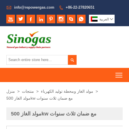

info@repowergas.com
+86-22-27820651










العربية

To
>
مولد الغاز ومحطة توليد الكهرباء
>
منتجات
>
منزل
مولد الغاز 500kw مع ضمان ثلاث سنوات
مولد الغاز 500kw مع ضمان ثلاث سنوات